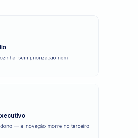
lio
sozinha, sem priorização nem
executivo
e dono — a inovação morre no terceiro