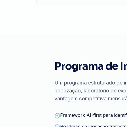
Programa de I
Um programa estruturado de i
priorização, laboratório de e
vantagem competitiva mensurá
Framework AI-first para identi
Roadmap de inovação trimestra