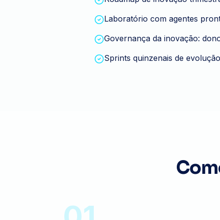
Laboratório com agentes pront
Governança da inovação: dono, 
Sprints quinzenais de evolução
Como
01