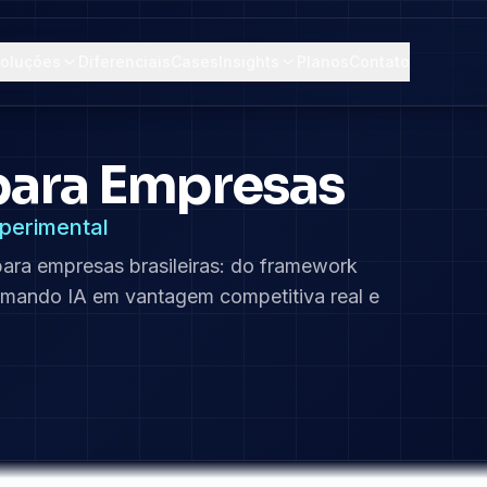
oluções
Diferenciais
Cases
Insights
Planos
Contato
para Empresas
xperimental
ra empresas brasileiras: do framework
formando IA em vantagem competitiva real e