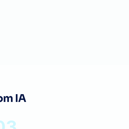
om IA
03