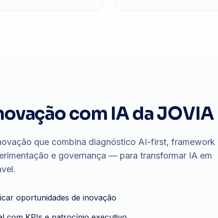
novação com IA da JOVIA
novação que combina diagnóstico AI-first, framework
xperimentação e governança — para transformar IA em
vel.
ficar oportunidades de inovação
l com KPIs e patrocínio executivo