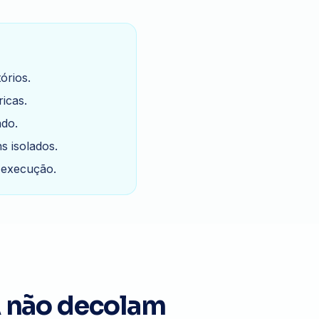
órios.
icas.
do.
 isolados.
 execução.
A não decolam